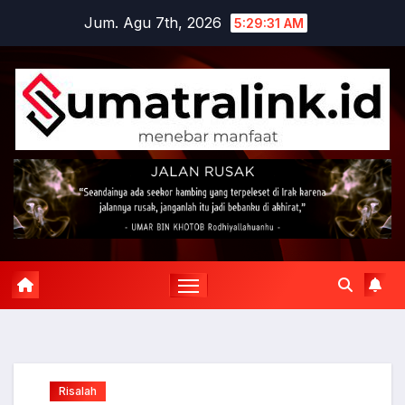
Skip
Jum. Agu 7th, 2026
5:29:32 AM
to
content
Risalah