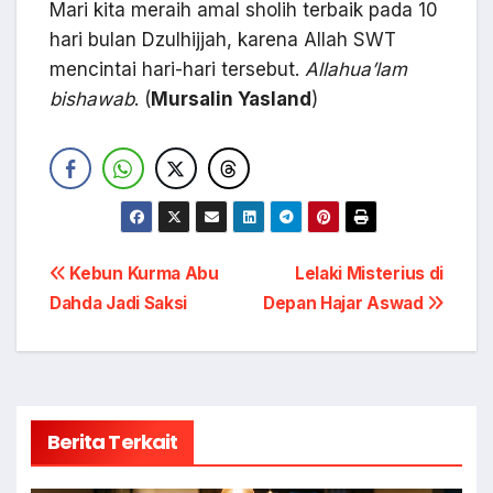
Mari kita meraih amal sholih terbaik pada 10
hari bulan Dzulhijjah, karena Allah SWT
mencintai hari-hari tersebut.
Allahua’lam
bishawab
. (
Mursalin Yasland
)
Navigasi
Kebun Kurma Abu
Lelaki Misterius di
Dahda Jadi Saksi
Depan Hajar Aswad
pos
Berita Terkait