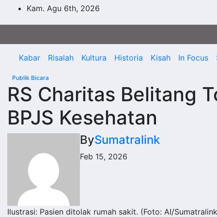
Skip
Kam. Agu 6th, 2026
to
content
Kabar
Risalah
Kultura
Historia
Kisah
In Focus
Publik Bicara
RS Charitas Belitang T
BPJS Kesehatan
By
Sumatralink
Feb 15, 2026
Ilustrasi: Pasien ditolak rumah sakit. (Foto: AI/Sumatralink