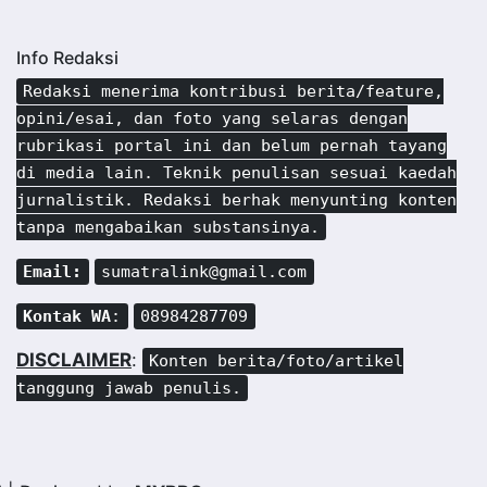
Info Redaksi
Redaksi menerima kontribusi berita/feature,
opini/esai, dan foto yang selaras dengan
rubrikasi portal ini dan belum pernah tayang
di media lain. Teknik penulisan sesuai kaedah
jurnalistik. Redaksi berhak menyunting konten
tanpa mengabaikan substansinya.
Email:
sumatralink@gmail.com
Kontak WA
:
08984287709
DISCLAIMER
:
Konten berita/foto/artikel
tanggung jawab penulis.