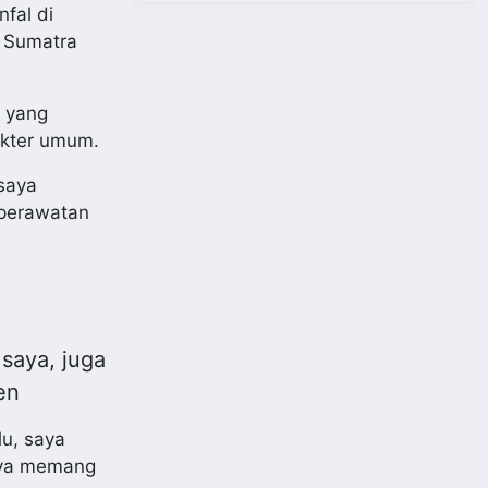
fal di
 Sumatra
s yang
okter umum.
 saya
 perawatan
saya, juga
en
lu, saya
aya memang