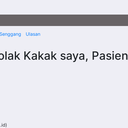
Senggang
Ulasan
olak Kakak saya, Pasie
.id)