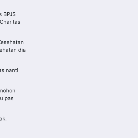
as BPJS
Charitas
 Kesehatan
sehatan dia
s nanti
 mohon
au pas
ak.