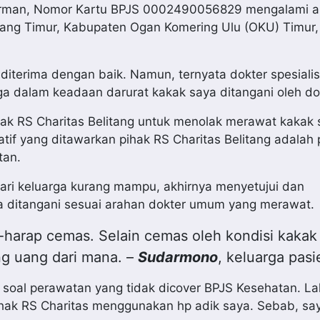
karman, Nomor Kartu BPJS 0002490056829 mengalami an
ng Timur, Kabupaten Ogan Komering Ulu (OKU) Timur,
 diterima dengan baik. Namun, ternyata dokter spesiali
ga dalam keadaan darurat kakak saya ditangani oleh d
ihak RS Charitas Belitang untuk menolak merawat kakak
atif yang ditawarkan pihak RS Charitas Belitang adalah
tan.
dari keluarga kurang mampu, akhirnya menyetujui dan
a ditangani sesuai arahan dokter umum yang merawat.
harap cemas. Selain cemas oleh kondisi kakak 
ng uang dari mana. –
Sudarmono
, keluarga pasi
k soal perawatan yang tidak dicover BPJS Kesehatan. La
hak RS Charitas menggunakan hp adik saya. Sebab, s