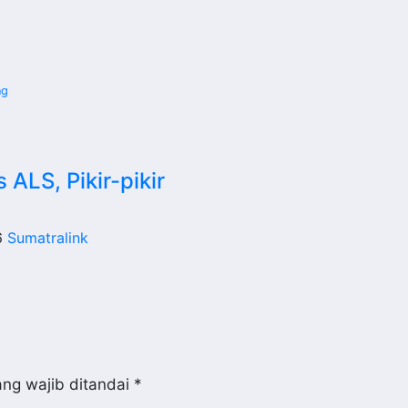
ng
 ALS, Pikir-pikir
6
Sumatralink
ng wajib ditandai
*