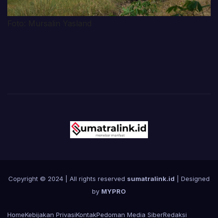
Foto: Mursalin Yasland
Copyright © 2024 | All rights reserved
sumatralink.id
| Designed
by
MYPRO
Home
Kebijakan Privasi
Kontak
Pedoman Media Siber
Redaksi