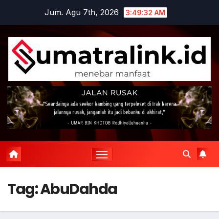
Skip
Jum. Agu 7th, 2026
3:49:33 AM
to
content
Tag:
AbuDahda