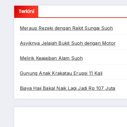
Terkini
Meraup Rezeki dengan Rakit Sungai Suoh
Asyiknya Jelajah Bukit Suoh dengan Motor
Melirik Keajaiban Alam Suoh
Gunung Anak Krakatau Erupsi 11 Kali
Biaya Haji Bakal Naik Lagi Jadi Rp 107 Juta