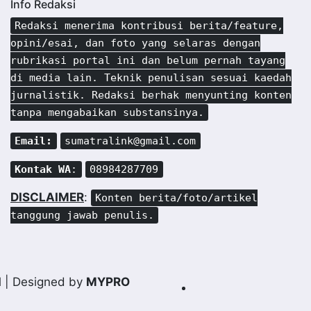
Info Redaksi
Redaksi menerima kontribusi berita/feature,
opini/esai, dan foto yang selaras dengan
rubrikasi portal ini dan belum pernah tayang
di media lain. Teknik penulisan sesuai kaedah
jurnalistik. Redaksi berhak menyunting konten
tanpa mengabaikan substansinya.
Email:
sumatralink@gmail.com
Kontak WA
:
08984287709
DISCLAIMER
:
Konten berita/foto/artikel
tanggung jawab penulis.
d
| Designed by
MYPRO