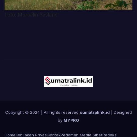
Foto: Mursalin Yasland
Copyright © 2024 | All rights reserved
sumatralink.id
| Designed
by
MYPRO
Home
Kebijakan Privasi
Kontak
Pedoman Media Siber
Redaksi