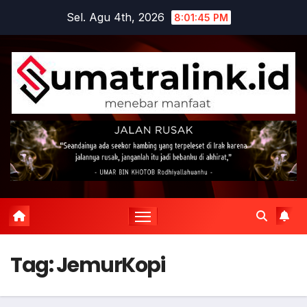
Skip
Sel. Agu 4th, 2026
8:01:46 PM
to
content
Tag:
JemurKopi