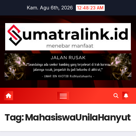
Skip
Kam. Agu 6th, 2026
12:48:23 AM
to
content
Tag:
MahasiswaUnilaHanyut