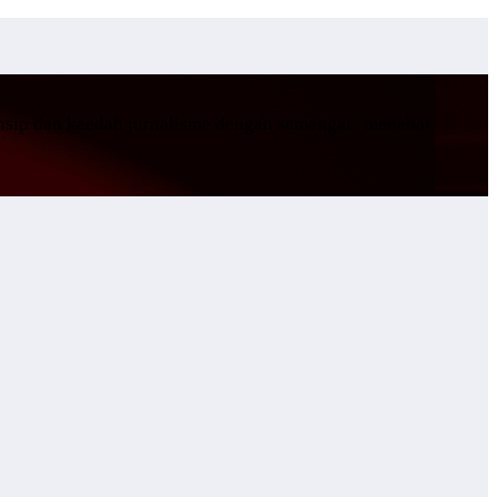
insip dan kaedah jurnalisme dengan semangat "menebar