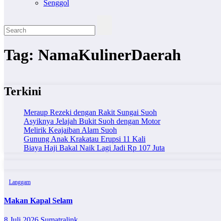
Senggol
Tag:
NamaKulinerDaerah
Terkini
Meraup Rezeki dengan Rakit Sungai Suoh
Asyiknya Jelajah Bukit Suoh dengan Motor
Melirik Keajaiban Alam Suoh
Gunung Anak Krakatau Erupsi 11 Kali
Biaya Haji Bakal Naik Lagi Jadi Rp 107 Juta
Langgam
Makan Kapal Selam
8 Juli 2026
Sumatralink