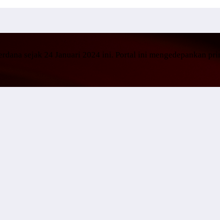
dana sejak 24 Januari 2024 ini. Portal ini mengedepankan pr