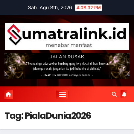
Skip
Sab. Agu 8th, 2026
4:08:32 PM
to
content
Tag:
PialaDunia2026