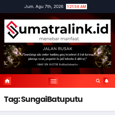
Skip
Jum. Agu 7th, 2026
1:21:56 AM
to
content
Tag:
SungaiBatuputu