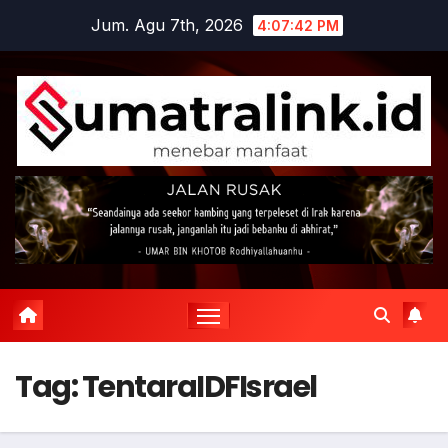
Skip
Jum. Agu 7th, 2026
4:07:42 PM
to
content
Tag:
TentaraIDFIsrael