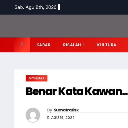
Skip
Sab. Agu 8th, 2026
to
content
KABAR
RISALAH
KULTURA
MYNotes
Benar Kata Kawan
By
Sumatralink
AGU 15, 2024