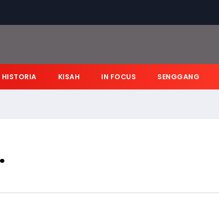
HISTORIA
KISAH
IN FOCUS
SENGGANG
…