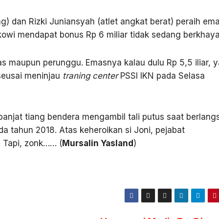
g) dan Rizki Juniansyah (atlet angkat berat) peraih em
kowi mendapat bonus Rp 6 miliar tidak sedang berkhaya
s maupun perunggu. Emasnya kalau dulu Rp 5,5 iliar, ya
 seusai meninjau
traning center
PSSI IKN pada Selasa
g panjat tiang bendera mengambil tali putus saat berlan
 tahun 2018. Atas keheroikan si Joni, pejabat
. Tapi, zonk…… (
Mursalin Yasland
)