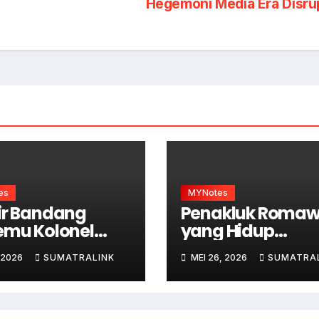
Hegemoni Media Era Disru
es
MYNotes
ir Bandang
Penakluk Romaw
emu Kolonel
yang Hidup
mizard
Sederhana
 2026
SUMATRALINK
MEI 26, 2026
SUMATRA