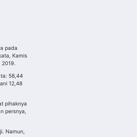
ya pada
kata, Kamis
n 2019.
ata: 58,44
ani 12,48
at pihaknya
an persnya,
ji. Namun,