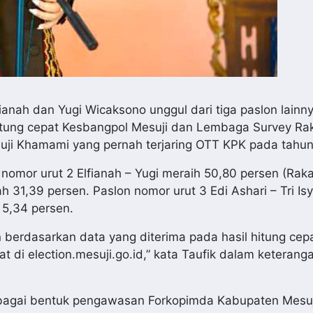
ianah dan Yugi Wicaksono unggul dari tiga paslon lainn
hitung cepat Kesbangpol Mesuji dan Lembaga Survey Ra
esuji Khamami yang pernah terjaring OTT KPK pada tahu
 nomor urut 2 Elfianah – Yugi meraih 50,80 persen (Rak
 31,39 persen. Paslon nomor urut 3 Edi Ashari – Tri Isy
 5,34 persen.
berdasarkan data yang diterima pada hasil hitung cep
 di election.mesuji.go.id,” kata Taufik dalam keterang
 sebagai bentuk pengawasan Forkopimda Kabupaten Mesu