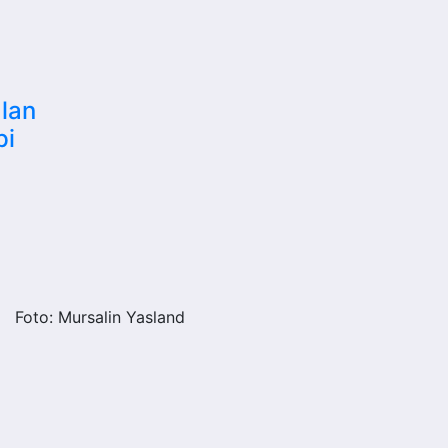
alan
pi
Foto: Mursalin Yasland