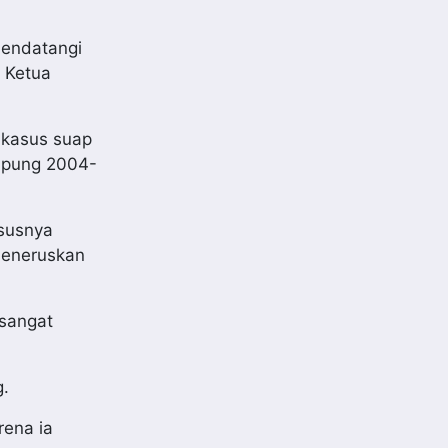
mendatangi
t Ketua
 kasus suap
mpung 2004-
ususnya
 meneruskan
sangat
g.
rena ia