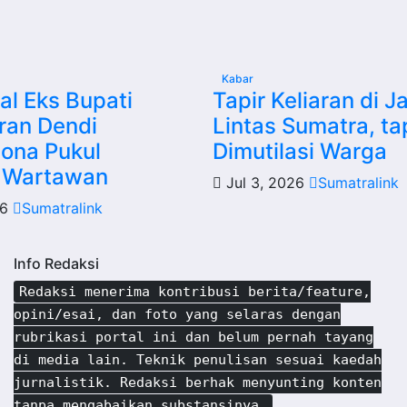
Kabar
l Eks Bupati
Tapir Keliaran di J
ran Dendi
Lintas Sumatra, ta
ona Pukul
Dimutilasi Warga
 Wartawan
Jul 3, 2026
Sumatralink
26
Sumatralink
Info Redaksi
Redaksi menerima kontribusi berita/feature,
opini/esai, dan foto yang selaras dengan
rubrikasi portal ini dan belum pernah tayang
di media lain. Teknik penulisan sesuai kaedah
jurnalistik. Redaksi berhak menyunting konten
tanpa mengabaikan substansinya.