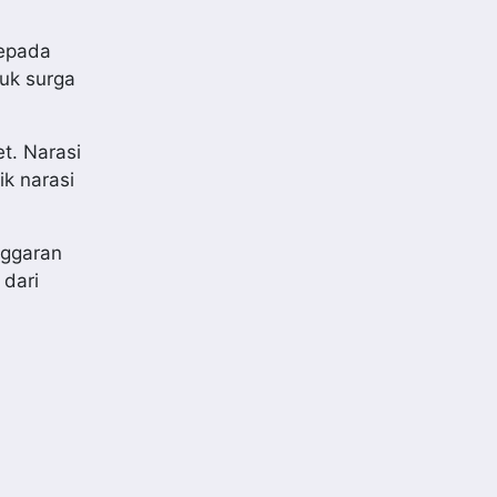
kepada
suk surga
t. Narasi
k narasi
nggaran
 dari