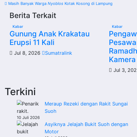
Navigasi
Masih Banyak Warga
Nyoblos
Kotak Kosong di Lampung
pos
Berita Terkait
Kabar
Kabar
Gunung Anak Krakatau
Pengawa
Erupsi 11 Kali
Pesawa
Ramadh
Jul 8, 2026
Sumatralink
Kamera
Jul 3, 20
Terkini
Meraup Rezeki dengan Rakit Sungai
Suoh
10 Juli 2026
Asyiknya Jelajah Bukit Suoh dengan
Motor