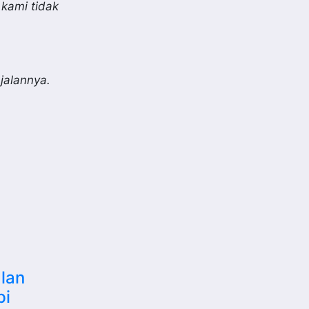
 kami tidak
jalannya.
alan
pi