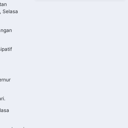
tan
, Selasa
angan
ipatif
ernur
ri.
lasa