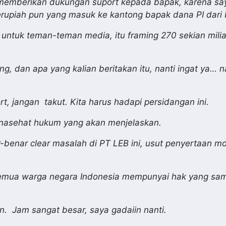
 memberikan dukungan suport kepada bapak, karena sa
erupiah pun yang masuk ke kantong bapak dana PI dari P
 untuk teman-teman media, itu framing 270 sekian miliar,
g, dan apa yang kalian beritakan itu, nanti ingat ya
… n
, jangan takut. Kita harus hadapi persidangan ini.
enasehat hukum yang akan menjelaskan.
benar clear masalah di PT LEB ini, usut penyertaan mo
a semua warga negara Indonesia mempunyai hak yang sa
in. Jam sangat besar, saya gadaiin nanti.