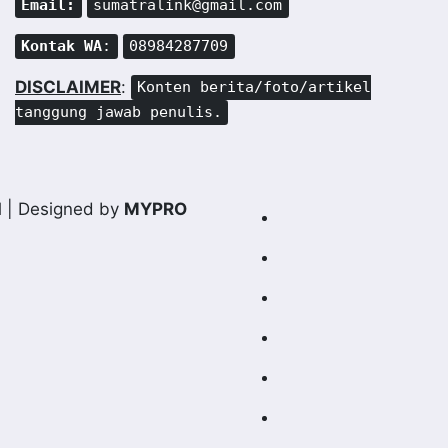
Email:
sumatralink@gmail.com
Kontak WA
:
08984287709
DISCLAIMER
:
Konten berita/foto/artikel
tanggung jawab penulis.
d
| Designed by
MYPRO