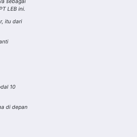
ya sebagai
T LEB ini.
 itu dari
anti
dal 10
ma di depan