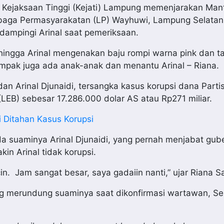
, Kejaksaan Tinggi (Kejati) Lampung memenjarakan Man
mbaga Permasyarakatan (LP) Wayhuwi, Lampung Selatan
ndampingi Arinal saat pemeriksaan.
 hingga Arinal mengenakan baju rompi warna pink dan t
ampak juga ada anak-anak dan menantu Arinal – Riana.
n Arinal Djunaidi, tersangka kasus korupsi dana Partis
(LEB) sebesar 17.286.000 dolar AS atau Rp271 miliar.
 Ditahan Kasus Korupsi
a suaminya Arinal Djunaidi, yang pernah menjabat gub
in Arinal tidak korupsi.
in. Jam sangat besar, saya gadaiin nanti,” ujar Riana Sa
yang merundung suaminya saat dikonfirmasi wartawan, Se