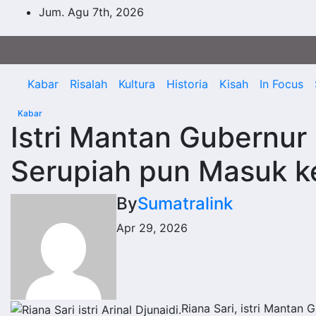
Skip
Jum. Agu 7th, 2026
to
content
Kabar
Risalah
Kultura
Historia
Kisah
In Focus
Kabar
Istri Mantan Gubernu
Serupiah pun Masuk k
By
Sumatralink
Apr 29, 2026
Riana Sari, istri Mantan