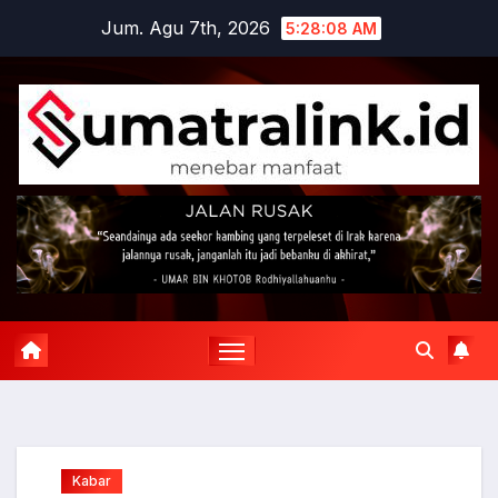
Skip
Jum. Agu 7th, 2026
5:28:09 AM
to
content
Kabar