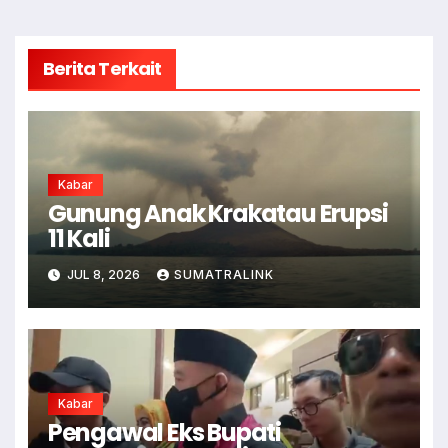
Berita Terkait
Kabar
Gunung Anak Krakatau Erupsi
11 Kali
JUL 8, 2026
SUMATRALINK
Kabar
Pengawal Eks Bupati