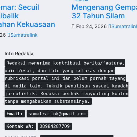
mar: Secuil
Mengenang Gempa
ibalik
32 Tahun Silam
ahan Kekuasaan
Feb 24, 2026
Sumatralin
026
Sumatralink
Info Redaksi
Redaksi menerima kontribusi berita/feature,
opini/esai, dan foto yang selaras dengan
rubrikasi portal ini dan belum pernah tayang
di media lain. Teknik penulisan sesuai kaedah
jurnalistik. Redaksi berhak menyunting konten
tanpa mengabaikan substansinya.
Email:
sumatralink@gmail.com
Kontak WA
:
08984287709