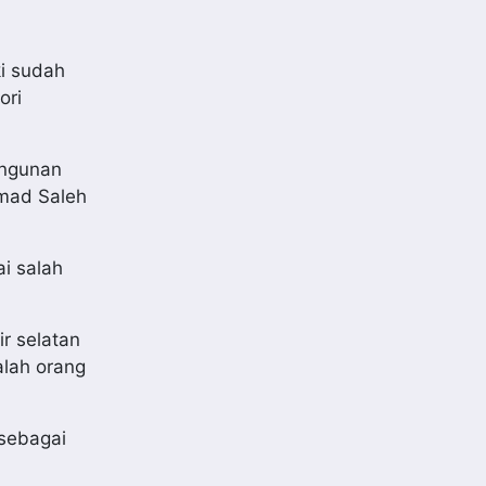
ki sudah
ori
angunan
mmad Saleh
i salah
r selatan
lah orang
 sebagai