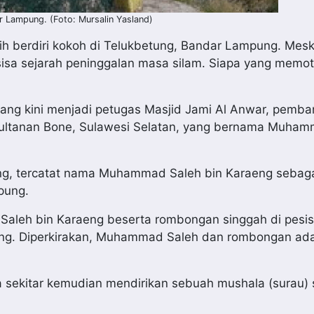
r Lampung. (Foto: Mursalin Yasland)
ih berdiri kokoh di Telukbetung, Bandar Lampung. Mes
sisa sejarah peninggalan masa silam. Siapa yang memot
yang kini menjadi petugas Masjid Jami Al Anwar, pemb
esultanan Bone, Sulawesi Selatan, yang bernama Muha
ung, tercatat nama Muhammad Saleh bin Karaeng sebaga
pung.
Saleh bin Karaeng beserta rombongan singgah di pesisi
ng. Diperkirakan, Muhammad Saleh dan rombongan ada
a sekitar kemudian mendirikan sebuah mushala (surau)