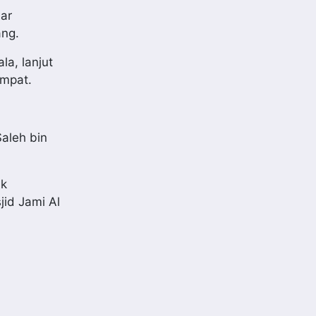
ar
ang.
a, lanjut
empat.
aleh bin
uk
id Jami Al