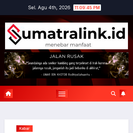
Skip
Sel. Agu 4th, 2026
11:09:46 PM
to
content
Kabar