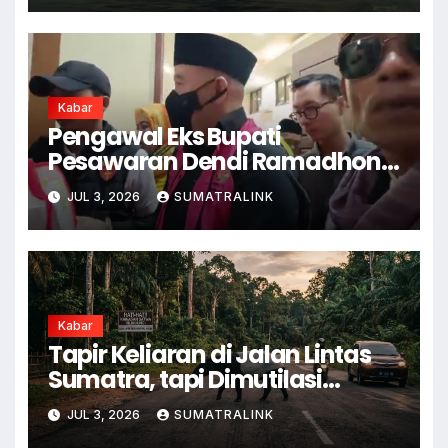
Kabar
Pengawal Eks Bupati
Pesawaran Dendi Ramadhona
Pukul Kamera Wartawan
JUL 3, 2026
SUMATRALINK
Kabar
Tapir Keliaran di Jalan Lintas
Sumatra, tapi Dimutilasi
Warga
JUL 3, 2026
SUMATRALINK