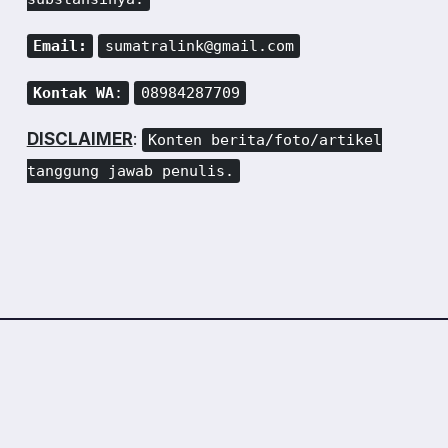
Email:
sumatralink@gmail.com
Kontak WA
:
08984287709
DISCLAIMER
:
Konten berita/foto/artikel
tanggung jawab penulis.