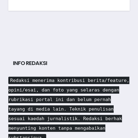
INFO REDAKSI
Redaksi menerima kontribusi berita/feature,
opini/esai, dan foto yang selaras dengan
rubrikasi portal ini dan belum pernah
tayang di media lain. Teknik penulisan
sesuai kaedah jurnalistik. Redaksi berhak
menyunting konten tanpa mengabaikan
substansinya.