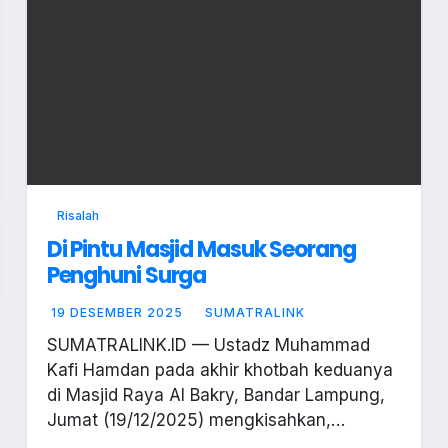
Risalah
Di Pintu Masjid Masuk Seorang
Penghuni Surga
19 DESEMBER 2025
SUMATRALINK
SUMATRALINK.ID — Ustadz Muhammad
Kafi Hamdan pada akhir khotbah keduanya
di Masjid Raya Al Bakry, Bandar Lampung,
Jumat (19/12/2025) mengkisahkan,…