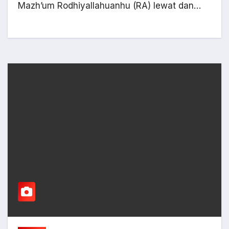
Mazh’um Rodhiyallahuanhu (RA) lewat dan…