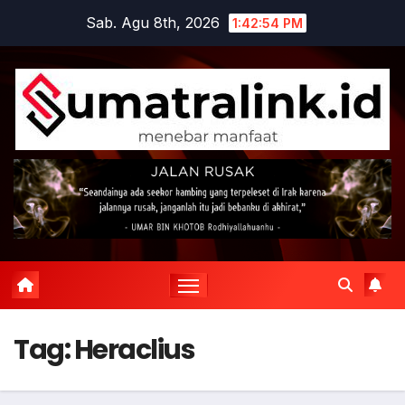
Skip
Sab. Agu 8th, 2026
1:42:55 PM
to
content
Tag:
Heraclius