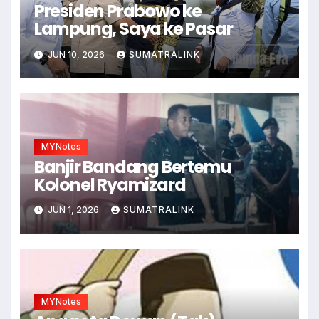
Presiden Prabowo ke
Lampung, Saya ke Pasar
JUN 10, 2026
SUMATRALINK
MYNotes
Banjir Bandang Bertemu
Kolonel Ryamizard
JUN 1, 2026
SUMATRALINK
MYNotes