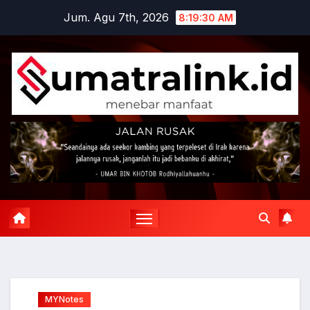
Skip
Jum. Agu 7th, 2026
8:19:31 AM
to
content
MYNotes