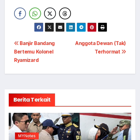
Navigasi
Banjir Bandang
Anggota Dewan (Tak)
Bertemu Kolonel
Terhormat
pos
Ryamizard
Berita Terkait
MYNotes