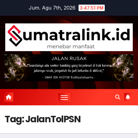
Skip
Jum. Agu 7th, 2026
3:47:51 PM
to
content
Tag:
JalanTolPSN