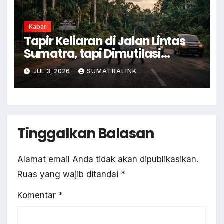
Kabar
Tapir Keliaran di Jalan Lintas
Sumatra, tapi Dimutilasi
Warga
JUL 3, 2026
SUMATRALINK
Tinggalkan Balasan
Alamat email Anda tidak akan dipublikasikan.
Ruas yang wajib ditandai
*
Komentar
*