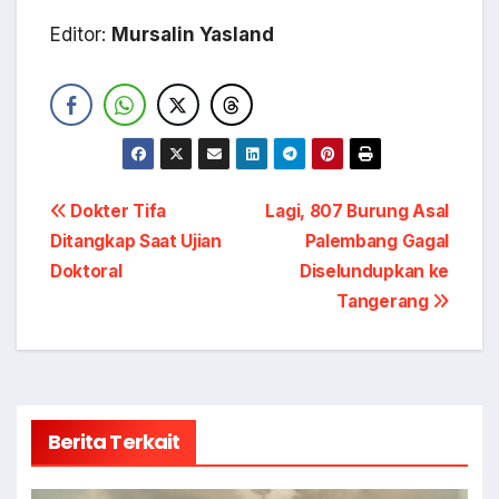
Editor:
Mursalin Yasland
Navigasi
Dokter Tifa
Lagi, 807 Burung Asal
Ditangkap Saat Ujian
Palembang Gagal
pos
Doktoral
Diselundupkan ke
Tangerang
Berita Terkait