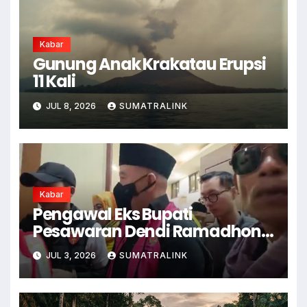
Kabar
Gunung Anak Krakatau Erupsi
11 Kali
JUL 8, 2026
SUMATRALINK
Kabar
Pengawal Eks Bupati
Pesawaran Dendi Ramadhona
Pukul Kamera Wartawan
JUL 3, 2026
SUMATRALINK