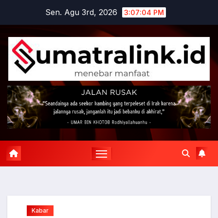
Skip
Sen. Agu 3rd, 2026
3:07:05 PM
to
content
Kabar