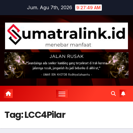
Skip
Jum. Agu 7th, 2026
9:27:50 AM
to
content
Tag:
LCC4Pilar