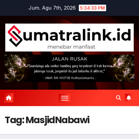
Skip
Jum. Agu 7th, 2026
5:34:33 PM
to
content
Tag:
MasjidNabawi