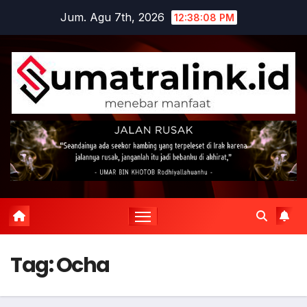
Skip
Jum. Agu 7th, 2026
12:38:09 PM
to
content
Tag:
Ocha