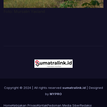
Foto: Mursalin Yasland
Copyright © 2024 | All rights reserved
sumatralink.id
| Designed
by
MYPRO
Home
Kebijakan Privasi
Kontak
Pedoman Media Siber
Redaksi