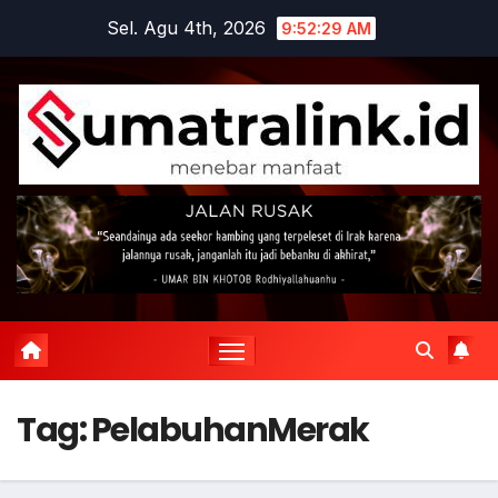
Skip
Sel. Agu 4th, 2026
9:52:29 AM
to
content
Tag:
PelabuhanMerak