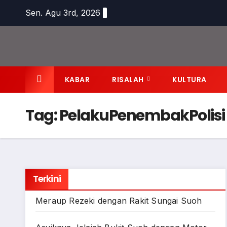
Skip
Sen. Agu 3rd, 2026
to
content
KABAR
RISALAH
KULTURA
Tag:
PelakuPenembakPolisi
Terkini
Meraup Rezeki dengan Rakit Sungai Suoh