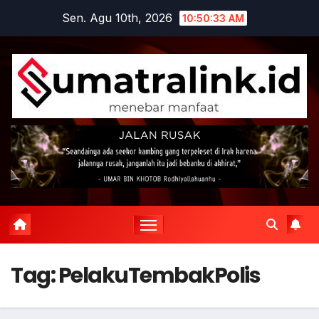
Skip
Sen. Agu 10th, 2026
10:50:34 AM
to
content
Tag:
PelakuTembakPolis