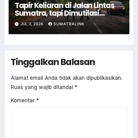
Tapir Keliaran di Jalan Lintas
Sumatra, tapi Dimutilasi
Warga
JUL 3, 2026
SUMATRALINK
Tinggalkan Balasan
Alamat email Anda tidak akan dipublikasikan.
Ruas yang wajib ditandai
*
Komentar
*