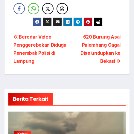
Navigasi
Beredar Video
620 Burung Asal
Penggerebekan Diduga
Palembang Gagal
pos
Penembak Polisi di
Diselundupkan ke
Lampung
Bekasi
Berita Terkait
Kabar