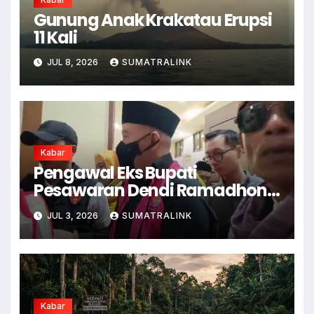
Gunung Anak Krakatau Erupsi
11 Kali
JUL 8, 2026
SUMATRALINK
Kabar
Pengawal Eks Bupati
Pesawaran Dendi Ramadhona
Pukul Kamera Wartawan
JUL 3, 2026
SUMATRALINK
Kabar