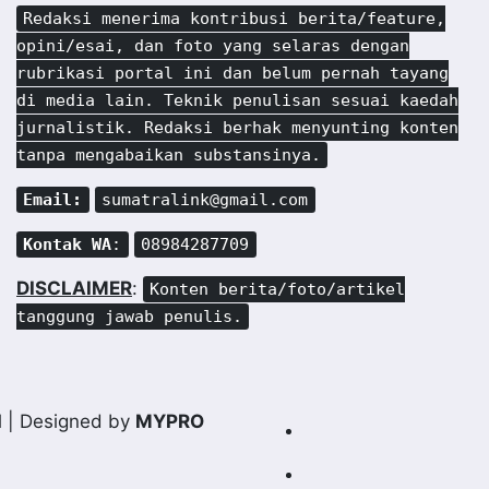
Redaksi menerima kontribusi berita/feature,
opini/esai, dan foto yang selaras dengan
rubrikasi portal ini dan belum pernah tayang
di media lain. Teknik penulisan sesuai kaedah
jurnalistik. Redaksi berhak menyunting konten
tanpa mengabaikan substansinya.
Email:
sumatralink@gmail.com
Kontak WA
:
08984287709
DISCLAIMER
:
Konten berita/foto/artikel
tanggung jawab penulis.
d
| Designed by
MYPRO