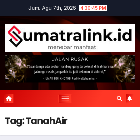
Skip
Jum. Agu 7th, 2026
4:30:46 PM
to
content
Tag:
TanahAir