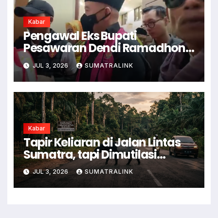
Kabar
Pengawal Eks Bupati
Pesawaran Dendi Ramadhona
Pukul Kamera Wartawan
JUL 3, 2026
SUMATRALINK
Kabar
Tapir Keliaran di Jalan Lintas
Sumatra, tapi Dimutilasi
Warga
JUL 3, 2026
SUMATRALINK