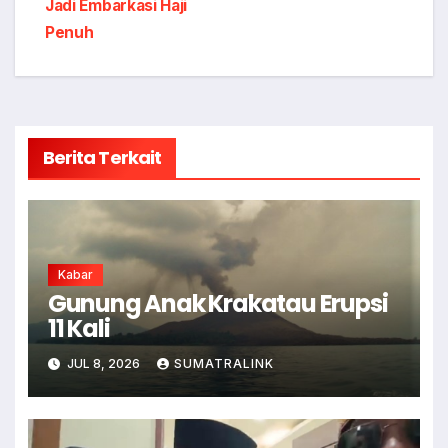
Jadi Embarkasi Haji
Penuh
Berita Terkait
Kabar
Gunung Anak Krakatau Erupsi
11 Kali
JUL 8, 2026
SUMATRALINK