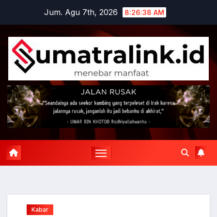
Skip
Jum. Agu 7th, 2026
8:26:39 AM
to
content
Kabar