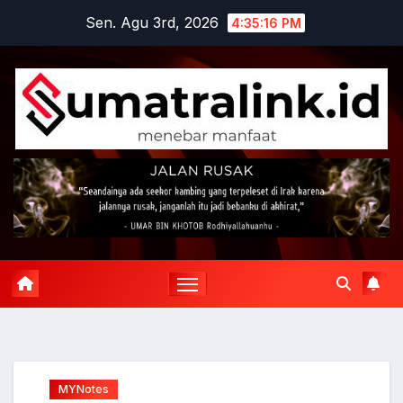
Skip
Sen. Agu 3rd, 2026
4:35:17 PM
to
content
MYNotes