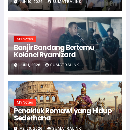
JUN 10, 2026
SUMATRALINK
MYNotes
Banjir Bandang Bertemu
Kolonel Ryamizard
JUN 1, 2026
SUMATRALINK
MYNotes
Penakluk Romawi yang Hidup
Sederhana
MEI 26, 2026
SUMATRALINK