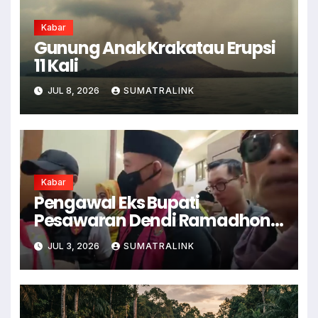
Kabar
Gunung Anak Krakatau Erupsi
11 Kali
JUL 8, 2026
SUMATRALINK
Kabar
Pengawal Eks Bupati
Pesawaran Dendi Ramadhona
Pukul Kamera Wartawan
JUL 3, 2026
SUMATRALINK