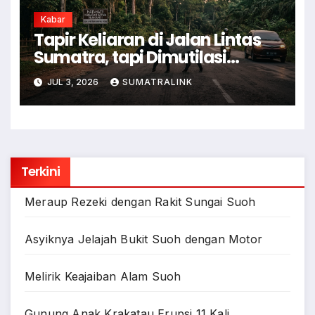
Kabar
Tapir Keliaran di Jalan Lintas
Sumatra, tapi Dimutilasi
Warga
JUL 3, 2026
SUMATRALINK
Terkini
Meraup Rezeki dengan Rakit Sungai Suoh
Asyiknya Jelajah Bukit Suoh dengan Motor
Melirik Keajaiban Alam Suoh
Gunung Anak Krakatau Erupsi 11 Kali