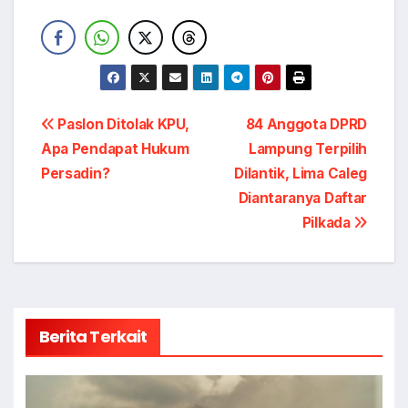
Navigasi
Paslon Ditolak KPU,
84 Anggota DPRD
Apa Pendapat Hukum
Lampung Terpilih
pos
Persadin?
Dilantik, Lima Caleg
Diantaranya Daftar
Pilkada
Berita Terkait