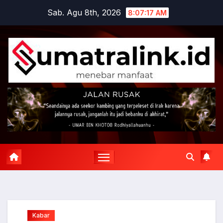
Skip
Sab. Agu 8th, 2026
8:07:18 AM
to
content
Kabar