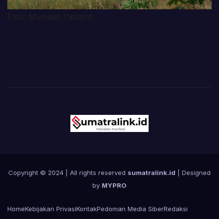
Foto: Mursalin Yasland
Copyright © 2024 | All rights reserved
sumatralink.id
| Designed
by
MYPRO
Home
Kebijakan Privasi
Kontak
Pedoman Media Siber
Redaksi