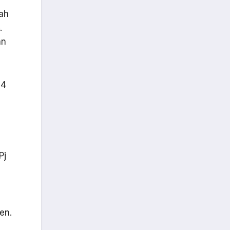
ah
.
an
24
Pj
en.