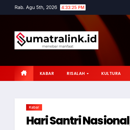
Skip
Rab. Agu 5th, 2026
4:33:26 PM
to
content
KABAR
RISALAH
KULTURA
Kabar
Hari Santri Nasion