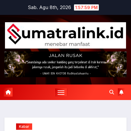
Skip
Sab. Agu 8th, 2026
1:58:00 PM
to
content
Kabar