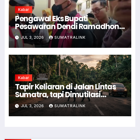
Kabar
Pengawal Eks Bupati
Pesawaran Dendi Ramadhona
Pukul Kamera Wartawan
JUL 3, 2026
SUMATRALINK
Kabar
Tapir Keliaran di Jalan Lintas
Sumatra, tapi Dimutilasi
Warga
JUL 3, 2026
SUMATRALINK