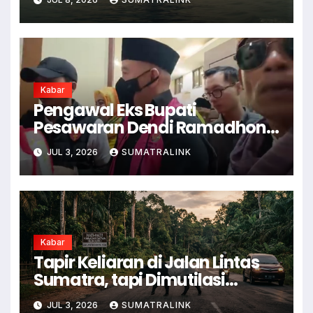
Kabar
Pengawal Eks Bupati
Pesawaran Dendi Ramadhona
Pukul Kamera Wartawan
JUL 3, 2026
SUMATRALINK
Kabar
Tapir Keliaran di Jalan Lintas
Sumatra, tapi Dimutilasi
Warga
JUL 3, 2026
SUMATRALINK