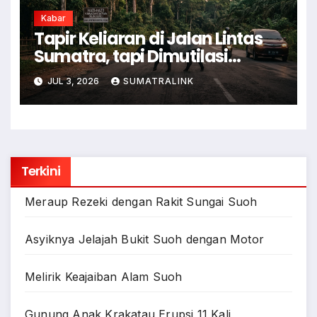
Kabar
Tapir Keliaran di Jalan Lintas
Sumatra, tapi Dimutilasi
Warga
JUL 3, 2026
SUMATRALINK
Terkini
Meraup Rezeki dengan Rakit Sungai Suoh
Asyiknya Jelajah Bukit Suoh dengan Motor
Melirik Keajaiban Alam Suoh
Gunung Anak Krakatau Erupsi 11 Kali