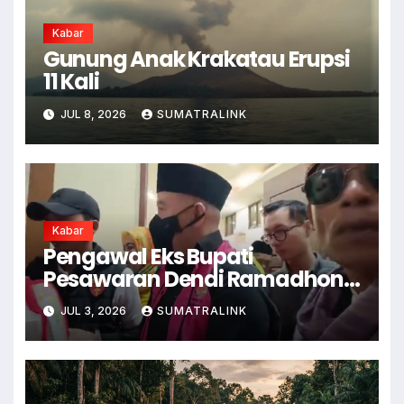
Kabar
Gunung Anak Krakatau Erupsi
11 Kali
JUL 8, 2026
SUMATRALINK
Kabar
Pengawal Eks Bupati
Pesawaran Dendi Ramadhona
Pukul Kamera Wartawan
JUL 3, 2026
SUMATRALINK