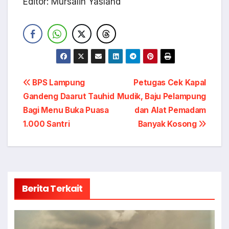
Editor: Mursalin Yasland
Navigasi
BPS Lampung
Petugas Cek Kapal
Gandeng Daarut Tauhid
Mudik, Baju Pelampung
pos
Bagi Menu Buka Puasa
dan Alat Pemadam
1.000 Santri
Banyak Kosong
Berita Terkait