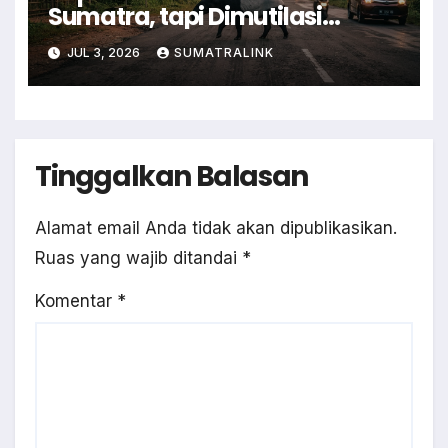
Sumatra, tapi Dimutilasi
Warga
JUL 3, 2026
SUMATRALINK
Tinggalkan Balasan
Alamat email Anda tidak akan dipublikasikan.
Ruas yang wajib ditandai
*
Komentar
*