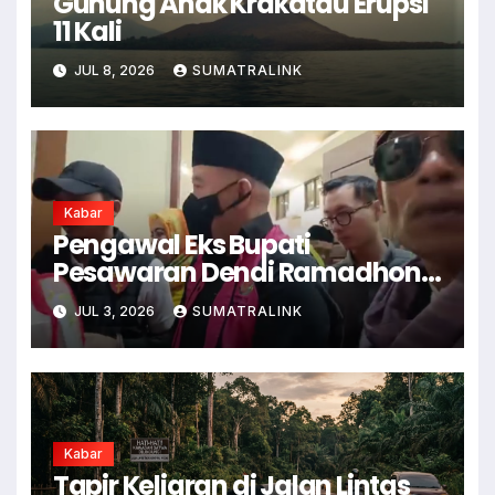
Gunung Anak Krakatau Erupsi
11 Kali
JUL 8, 2026
SUMATRALINK
Kabar
Pengawal Eks Bupati
Pesawaran Dendi Ramadhona
Pukul Kamera Wartawan
JUL 3, 2026
SUMATRALINK
Kabar
Tapir Keliaran di Jalan Lintas