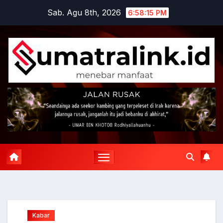
Skip
Sab. Agu 8th, 2026
6:58:16 PM
to
content
Kabar