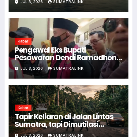
JUL 8, 2026
SUMATRALINK
Kabar
Pengawal Eks Bupati
Pesawaran Dendi Ramadhona
Pukul Kamera Wartawan
JUL 3, 2026
SUMATRALINK
Kabar
Tapir Keliaran di Jalan Lintas
Sumatra, tapi Dimutilasi
Warga
JUL 3, 2026
SUMATRALINK