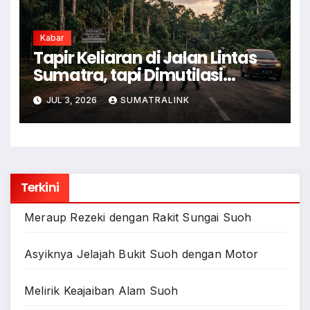
Kabar
Tapir Keliaran di Jalan Lintas
Sumatra, tapi Dimutilasi
Warga
JUL 3, 2026
SUMATRALINK
Terkini
Meraup Rezeki dengan Rakit Sungai Suoh
Asyiknya Jelajah Bukit Suoh dengan Motor
Melirik Keajaiban Alam Suoh