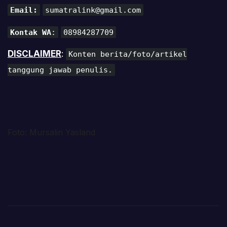
Email:
sumatralink@gmail.com
Kontak WA
:
08984287709
DISCLAIMER
:
Konten berita/foto/artikel
tanggung jawab penulis.
Foto: Mursalin Yasland