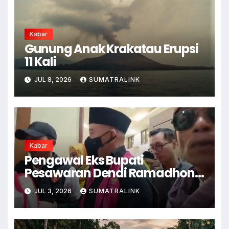
Kabar
Gunung Anak Krakatau Erupsi
11 Kali
JUL 8, 2026
SUMATRALINK
Kabar
Pengawal Eks Bupati
Pesawaran Dendi Ramadhona
Pukul Kamera Wartawan
JUL 3, 2026
SUMATRALINK