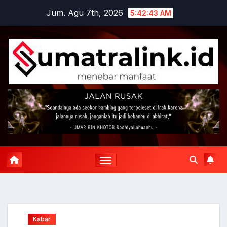
Skip
Jum. Agu 7th, 2026
5:42:44 AM
to
content
Kabar