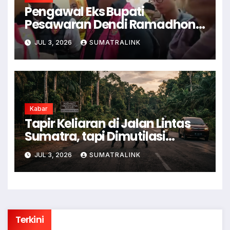
Pengawal Eks Bupati
Pesawaran Dendi Ramadhona
Pukul Kamera Wartawan
JUL 3, 2026
SUMATRALINK
Kabar
Tapir Keliaran di Jalan Lintas
Sumatra, tapi Dimutilasi
Warga
JUL 3, 2026
SUMATRALINK
Terkini