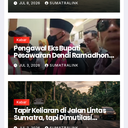
JUL 8, 2026
SUMATRALINK
Kabar
Pengawal Eks Bupati
Pesawaran Dendi Ramadhona
Pukul Kamera Wartawan
JUL 3, 2026
SUMATRALINK
Kabar
Tapir Keliaran di Jalan Lintas
Sumatra, tapi Dimutilasi
Warga
JUL 3, 2026
SUMATRALINK