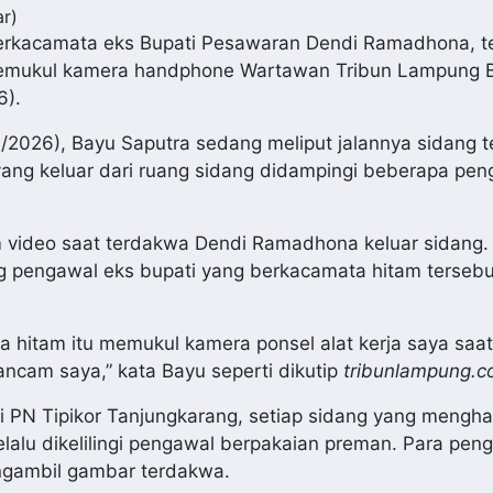
r)
erkacamata eks Bupati Pesawaran Dendi Ramadhona, 
memukul kamera handphone Wartawan Tribun Lampung 
6).
7/2026), Bayu Saputra sedang meliput jalannya sidang 
ang keluar dari ruang sidang didampingi beberapa pen
 video saat terdakwa Dendi Ramadhona keluar sidang.
 pengawal eks bupati yang berkacamata hitam terseb
a hitam itu memukul kamera ponsel alat kerja saya saat
ncam saya,” kata Bayu seperti dikutip
tribunlampung.co
i PN Tipikor Tanjungkarang, setiap sidang yang mengha
lu dikelilingi pengawal berpakaian preman. Para peng
ngambil gambar terdakwa.