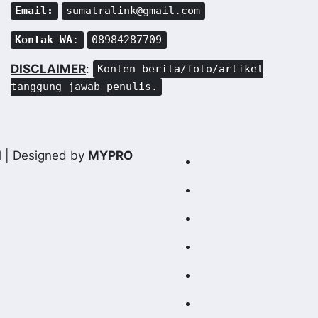
Email:
sumatralink@gmail.com
Kontak WA
:
08984287709
DISCLAIMER
:
Konten berita/foto/artikel
tanggung jawab penulis.
d
| Designed by
MYPRO