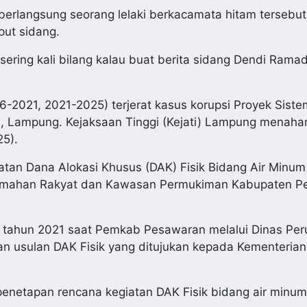
 berlangsung seorang lelaki berkacamata hitam tersebu
put sidang.
ia sering kali bilang kalau buat berita sidang Dendi Ram
2021, 2021-2025) terjerat kasus korupsi Proyek Siste
 Lampung. Kejaksaan Tinggi (Kejati) Lampung menaha
25).
iatan Dana Alokasi Khusus (DAK) Fisik Bidang Air Minu
rumahan Rakyat dan Kawasan Permukiman Kabupaten P
da tahun 2021 saat Pemkab Pesawaran melalui Dinas P
 usulan DAK Fisik yang ditujukan kepada Kementeria
penetapan rencana kegiatan DAK Fisik bidang air minu