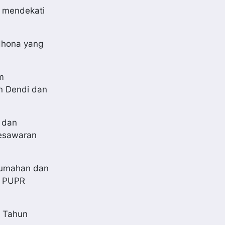
t mendekati
adhona yang
m
n Dendi dan
m dan
esawaran
erumahan dan
n PUPR
m Tahun