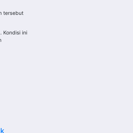
 tersebut
Kondisi ini
h
ak