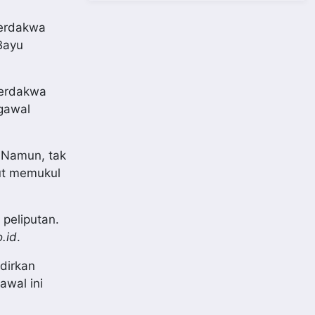
terdakwa
Bayu
terdakwa
gawal
 Namun, tak
ut memukul
 peliputan.
.id
.
dirkan
awal ini