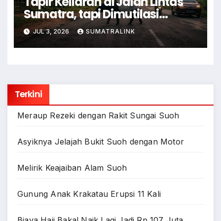
Tapir Keliaran di Jalan Lintas
Sumatra, tapi Dimutilasi
Warga
JUL 3, 2026
SUMATRALINK
Terkini
Meraup Rezeki dengan Rakit Sungai Suoh
Asyiknya Jelajah Bukit Suoh dengan Motor
Melirik Keajaiban Alam Suoh
Gunung Anak Krakatau Erupsi 11 Kali
Biaya Haji Bakal Naik Lagi Jadi Rp 107 Juta