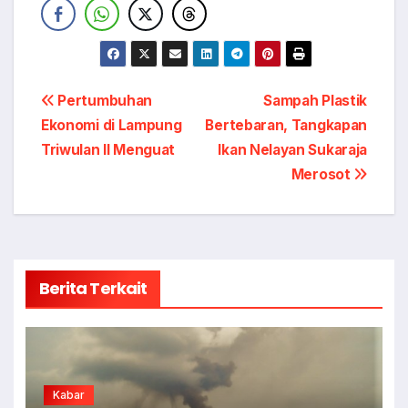
Navigasi
Pertumbuhan
Sampah Plastik
Ekonomi di Lampung
Bertebaran, Tangkapan
pos
Triwulan II Menguat
Ikan Nelayan Sukaraja
Merosot
Berita Terkait
Kabar