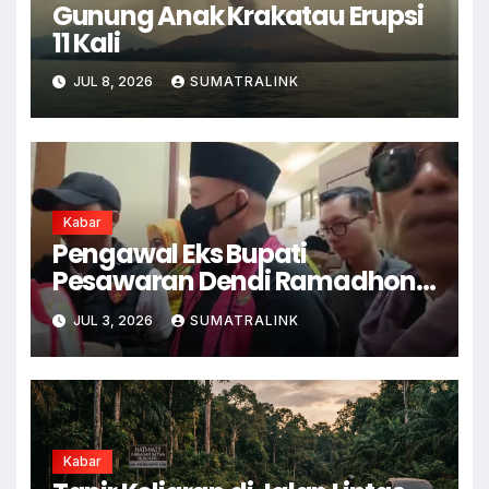
Gunung Anak Krakatau Erupsi
11 Kali
JUL 8, 2026
SUMATRALINK
Kabar
Pengawal Eks Bupati
Pesawaran Dendi Ramadhona
Pukul Kamera Wartawan
JUL 3, 2026
SUMATRALINK
Kabar