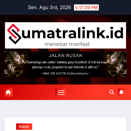
Skip
Sen. Agu 3rd, 2026
5:17:40 PM
to
content
Kabar