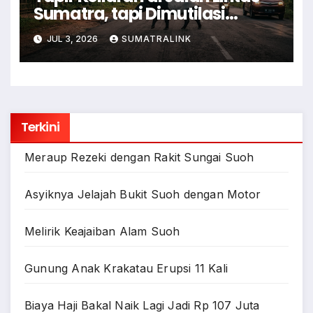
Sumatra, tapi Dimutilasi
Warga
JUL 3, 2026
SUMATRALINK
Terkini
Meraup Rezeki dengan Rakit Sungai Suoh
Asyiknya Jelajah Bukit Suoh dengan Motor
Melirik Keajaiban Alam Suoh
Gunung Anak Krakatau Erupsi 11 Kali
Biaya Haji Bakal Naik Lagi Jadi Rp 107 Juta