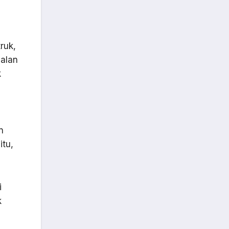
ruk,
jalan
k
n
itu,
i
k