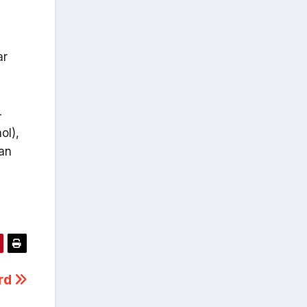
ar
-
ol),
kan
ard