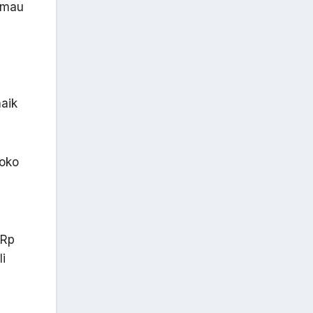
a mau
naik
toko
 Rp
i