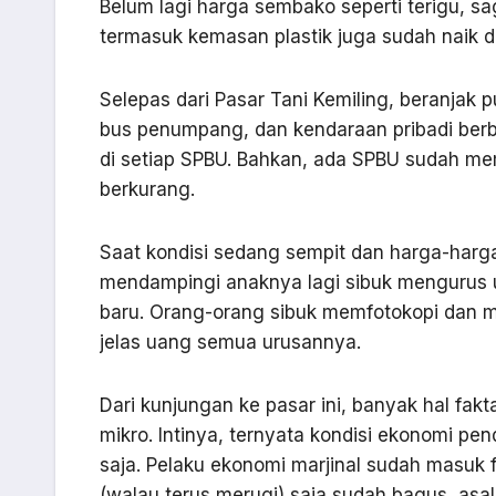
Belum lagi harga sembako seperti terigu, s
termasuk kemasan plastik juga sudah naik d
Selepas dari Pasar Tani Kemiling, beranjak p
bus penumpang, dan kendaraan pribadi berba
di setiap SPBU. Bahkan, ada SPBU sudah mem
berkurang.
Saat kondisi sedang sempit dan harga-harga
mendampingi anaknya lagi sibuk mengurus u
baru. Orang-orang sibuk memfotokopi dan me
jelas uang semua urusannya.
Dari kunjungan ke pasar ini, banyak hal fak
mikro. Intinya, ternyata kondisi ekonomi pen
saja. Pelaku ekonomi marjinal sudah masuk f
(walau terus merugi) saja sudah bagus, asa