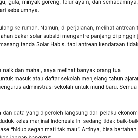
agu, gula, minyak goreng, telur ayam, dan semacamnya,
ari sebelumnya.
ulang ke rumah. Namun, di perjalanan, melihat antrean t
han bakar solar subsidi mengantre panjang di pinggir 
asang tanda Solar Habis, tapi antrean kendaraan tida
 naik dan mahal, saya melihat banyak orang tua
ntuk masuk atau daftar sekolah menjelang tahun ajara
ngurus administrasi sekolah untuk murid baru. Semua 
ta dan data yang diperoleh langsung dari pelaku ekonom
duduk kelas marjinal Indonesia ini sedang tidak baik-bai
ase “hidup segan mati tak mau”. Artinya, bisa bertahan
lkan jangan bangkrut.