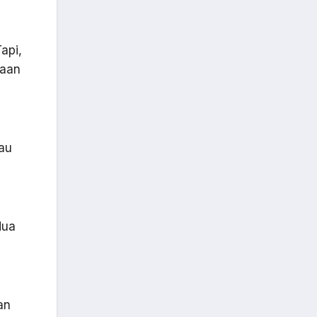
api,
taan
g
lau
dua
an