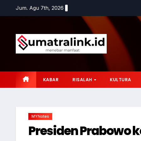
Skip
Jum. Agu 7th, 2026
to
content
KABAR
RISALAH
KULTURA
MYNotes
Presiden Prabowo k