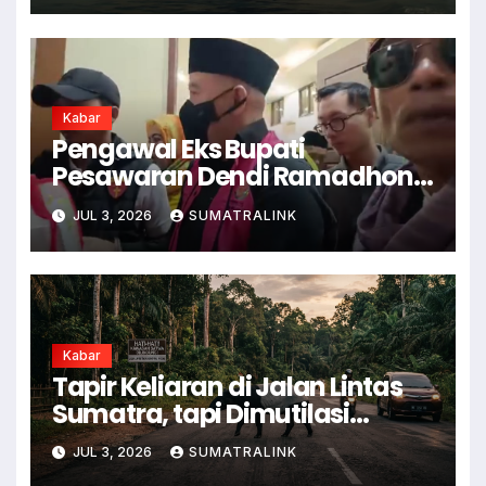
Kabar
Pengawal Eks Bupati
Pesawaran Dendi Ramadhona
Pukul Kamera Wartawan
JUL 3, 2026
SUMATRALINK
Kabar
Tapir Keliaran di Jalan Lintas
Sumatra, tapi Dimutilasi
Warga
JUL 3, 2026
SUMATRALINK