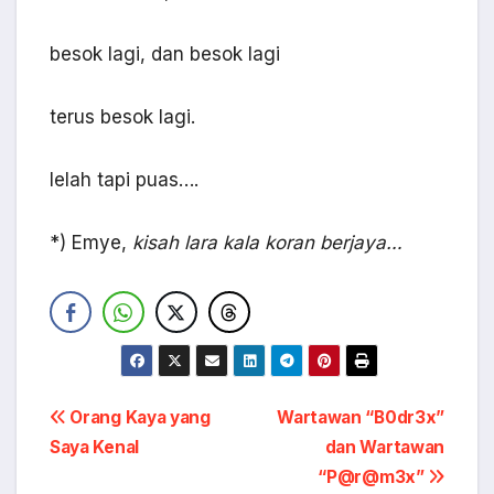
besok lagi, dan besok lagi
terus besok lagi.
lelah tapi puas….
*) Emye,
kisah lara kala koran berjaya…
Navigasi
Orang Kaya yang
Wartawan “B0dr3x”
Saya Kenal
dan Wartawan
pos
“P@r@m3x”