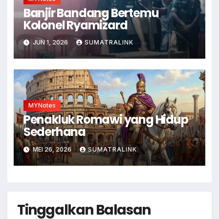
Banjir Bandang Bertemu
Kolonel Ryamizard
JUN 1, 2026
SUMATRALINK
MYNotes
Penakluk Romawi yang Hidup
Sederhana
MEI 26, 2026
SUMATRALINK
Tinggalkan Balasan