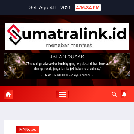
Skip
Sel. Agu 4th, 2026
4:16:35 PM
to
content
MYNotes